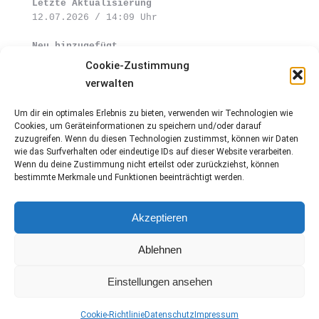
Letzte Aktualisierung 
12.07.2026 / 14:09 Uhr
Neu hinzugefügt
Bericht Wittenberg und Göttingen
Cookie-Zustimmung
verwalten
Wettkämpfe
Um dir ein optimales Erlebnis zu bieten, verwenden wir Technologien wie
Wir wünschen euch eine erholsame 
Cookies, um Geräteinformationen zu speichern und/oder darauf
Sommerpause!
zuzugreifen. Wenn du diesen Technologien zustimmst, können wir Daten
wie das Surfverhalten oder eindeutige IDs auf dieser Website verarbeiten.
Wenn du deine Zustimmung nicht erteilst oder zurückziehst, können
bestimmte Merkmale und Funktionen beeinträchtigt werden.
Akzeptieren
Ablehnen
Einstellungen ansehen
Copyright 2024 @ Wasserfreunde Northeim 1985 e.V.
Cookie-Richtlinie
Datenschutz
Impressum